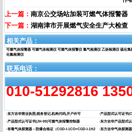
上一篇：
南京公交场站加装可燃气体报警器
下一篇：
湖南津市开展燃气安全生产大检查
相关产品：
可燃气体报警器
可燃气体检测仪
可燃气体报警仪
氯气检测仪
乙炔检测仪
硫化氢
化氯检测仪
联系电话：
010-51292816 135
相关文章
·
东方吉华营业执照,税务登记,机构代码,开户许可
·
产品型式认可证书(CG
·
产品型式认可证书(JH-99)可燃气体报警控制器
·
东方吉华产品型式认可
器)
·
有毒气体探测器－防爆合格证（CGD-I-1CO+CGD-I-1H2
·
东方吉华气体探测器－