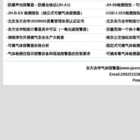
S）
·
防爆声光报警器－防爆合格证(JH-A1)
·
JH-99检测报告－
·
JH-B-EX 检测报告（独立式可燃气体探测器）
·
CGD-I-1EX检
心）
·
北京东方吉华:ISO9000质量管理体系认证证书
·
北京东方吉华制造计
·
东方吉华制造计量器具许可证（一氧化碳报警器）
·
安徽芜湖一个体小餐
·
湖南津市开展燃气安全生产大检查
·
南京公交场站加装可
·
可燃气体报警器价格分析
·
固定式可燃气体检测
·
气体检测仪指示报警设备和现场报警器的安装要求
·
可燃有毒气体检测器
东方吉华气体报警器(
www.gsens
Email:2092515
Pow