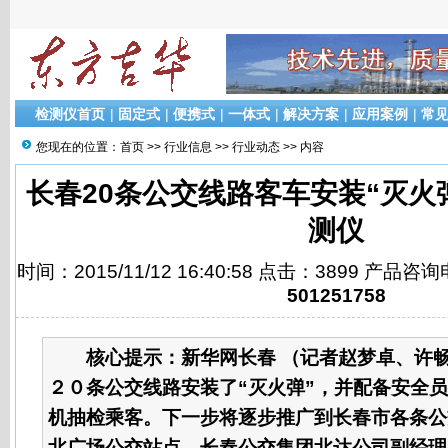
检测仪首页
|
固定式
|
便携式
|
一体式
|
解决方案
|
应用案例
|
常
您现在的位置：
首页
>>
行业信息
>>
行业动态
>> 内容
长春20条公交线路客车安装“灭火
测仪
时间：2015/11/12 16:40:58 点击：3899 产品咨
501251758
核心提示：
新华网长春 （记者赵梦卓、许
２０条公交线路安装了“灭火弹”，并配备安全
机抽检乘客。下一步将逐步推广到长春市各条公
北广场公交站点，长春公交集团北达公司副经理