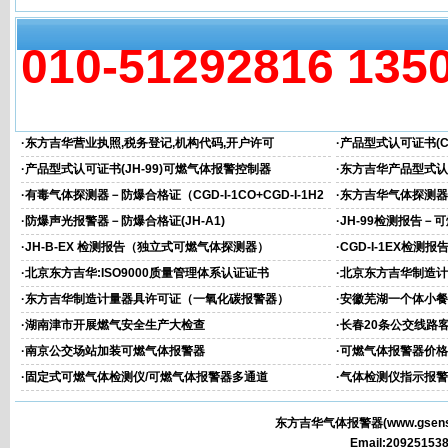
010-51292816 135
相关文章
·
东方吉华营业执照,税务登记,机构代码,开户许可
·
产品型式认可证书(CG
·
产品型式认可证书(JH-99)可燃气体报警控制器
·
东方吉华产品型式认可
器)
·
有毒气体探测器－防爆合格证（CGD-I-1CO+CGD-I-1H2
·
东方吉华气体探测器－
S）
·
防爆声光报警器－防爆合格证(JH-A1)
·
JH-99检测报告－
·
JH-B-EX 检测报告（独立式可燃气体探测器）
·
CGD-I-1EX检
心）
·
北京东方吉华:ISO9000质量管理体系认证证书
·
北京东方吉华制造计
·
东方吉华制造计量器具许可证（一氧化碳报警器）
·
安徽芜湖一个体小餐
·
湖南津市开展燃气安全生产大检查
·
长春20条公交线路
·
南京公交场站加装可燃气体报警器
·
可燃气体报警器价格
·
固定式可燃气体检测仪/可燃气体报警器多通道
·
气体检测仪指示报警
东方吉华气体报警器(
www.gsens
Email:2092515