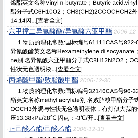
烯酯英文名称Vinyl n-butyrate；Butyric acid,vi
酯分子式C6H10O2；CH3(CH2)2COOCHC
14.14闪...[
查看全文
]
六甲撑二异氰酸酯/异氰酸六亚甲酯
·
2006-12
1.物质的理化常数:国标编号61111CAS号822
异氰酸酯英文名称Hexamethylene diisocyanate；1,
ne别 名异氰酸六亚甲酯分子式C8H12N2O2；OCN
性状无色透明液...[
查看全文
]
丙烯酸甲酯/败脂酸甲酯
·
2006-12-30
1.物质的理化常数:国标编号32146CAS号96-
酯英文名称methyl acrylate别 名败脂酸甲酯分子
OOCH3外观与性状无色透明液体，有灯似大蒜的气
压13.38kPa/28℃ 闪点：-3℃/开...[
查看全文
]
正己酸乙酯/己酸乙酯
·
2006-12-30