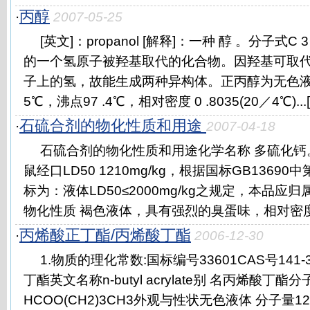
丙醇
·
2007-05-25
[英文]：propanol [解释]：一种 醇 。分子式C 
的一个氢原子被羟基取代的化合物。因羟基可取
子上的氢，故能生成两种异构体。正丙醇为无色液体7
5℃，沸点97 .4℃，相对密度 0 .8035(20／4℃)...[
石硫合剂的物化性质和用途
·
2007-04-18
石硫合剂的物化性质和用途化学名称 多硫化
鼠经口LD50 1210mg/kg，根据国标GB1369
标为：液体LD50≤2000mg/kg之规定，本品
物化性质 褐色液体，具有强烈的臭蛋味，相对密度1.28
丙烯酸正丁酯/丙烯酸丁酯
·
2006-12-30
1.物质的理化常数:国标编号33601CAS号141
丁酯英文名称n-butyl acrylate别 名丙烯酸丁酯分
HCOO(CH2)3CH3外观与性状无色液体 分子量128.