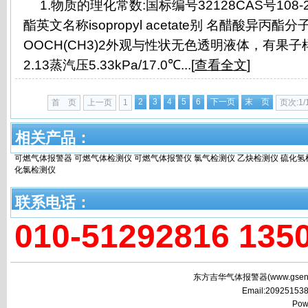
1.物质的理化常数:国标编号32128CAS号108
酯英文名称isopropyl acetate别 名醋酸异丙酯分
OOCH(CH3)2外观与性状无色透明液体，有果
2.13蒸汽压5.33kPa/17.0℃...[
查看全文
]
2
3
4
5
6
下一页
末 页
首 页
上一页
1
页次:1/
相关产品：
可燃气体报警器
可燃气体检测仪
可燃气体报警仪
氯气检测仪
乙炔检测仪
硫化氢
化氯检测仪
联系电话：
010-51292816 135
东方吉华气体报警器(
www.gsen
Email:2092515
Pow