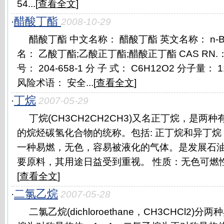
54...[
查看全文
]
醋酸丁酯
·
2008-10-29
醋酸丁酯 中文名称： 醋酸丁酯 英文名称： n-Buty
名： 乙酸丁酯;乙酸正丁酯;醋酸正丁酯 CAS RN.： 12
号： 204-658-1 分 子 式： C6H12O2 分子量：
风险术语： 安全...[
查看全文
]
丁烷
·
2007-05-29
丁烷(CH3CH2CH2CH3)又名正丁烷，是两种有
的烷烃碳氢化合物的统称。包括: 正丁烷和异丁烷 ( 
一种易燃，无色，容易被液化的气体。是发展石
要原料，其用途日益受到重视。 性质：无色可燃性气体
[
查看全文
]
二氯乙烷
·
2007-05-28
二氯乙烷(dichloroethane，CH3CHCl2)