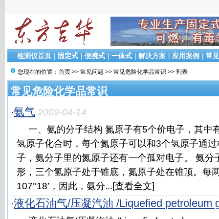
检测仪首页
|
固定式
|
便携式
|
一体式
|
解决方案
|
应用案例
|
常
您现在的位置：
首页
>>
常见问题
>>
常见危险化学品常识
>> 列表
常见危险化学品常识
氨气
·
2009-04-14
一、氨的分子结构 氮原子有5个价电子，其中
氢原子化合时，每个氮原子可以和3个氢原子通过
子，氨分子里的氮原子还有一个孤对电子。 氨分
形，三个氢原子处于锥底，氮原子处在锥顶。每两
107°18’，因此，氨分...[
查看全文
]
液化石油气/压凝汽油 /Liquefied petroleum 
·