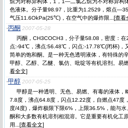
烷为对称异构体，1，1—二氯乙烷为不对称异构
色液体。分子量98.97，比重为1.2529，熔点—35
气压11.6OkPa(25℃)，在空气中的爆炸限...[
查看
丙酮
·
2007-05-28
丙酮，CH3COCH3，分子量58.08，密度：在2
点:-94℃，沸点:56.48℃，闪点:-17.78℃(闭
简单的饱和酮。是一种无色透明液体，有特殊的
甲醇、乙醇、乙醚、氯仿、吡啶等有机溶剂。易燃、
看全文
]
甲醇
·
2007-05-25
甲醇是一种透明、无色、易燃、有毒的液体，
7.8度，沸点64.8度，闪点12.22度，自燃点47度，
度/4度)，爆炸极限下限6%，上限36.5%，能
酮和大多数有机溶剂相混溶。它是重要有机化工
用...[
查看全文
]