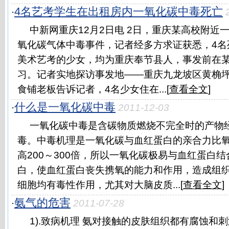
4名艺考学生在出租房内一氧化碳中毒死亡
·
中新网重庆12月2日电 2日，重庆某高校附近
氧化碳气体中毒事件，记者经多方求证获悉，4名
美术艺考的少女，均为重庆奉节县人，事发前在
习。记者实地探访事发地——重庆九龙坡区黄桷
食铺老板告诉记者，4名少女住在...[
查看全文
]
什么是一氧化碳中毒
·
2011-12-03
一氧化碳中毒是含碳物质燃烧不完全时的产物
毒。中毒机理是一氧化碳与血红蛋白的亲合力比
高200～300倍，所以一氧化碳极易与血红蛋白
白，使血红蛋白丧失携氧的能力和作用，造成组
细胞均有毒性作用，尤其对大脑皮质...[
查看全文
]
氨气的危害
·
2011-07-28
1).致病机理 氨对接触的皮肤组织都有腐蚀和