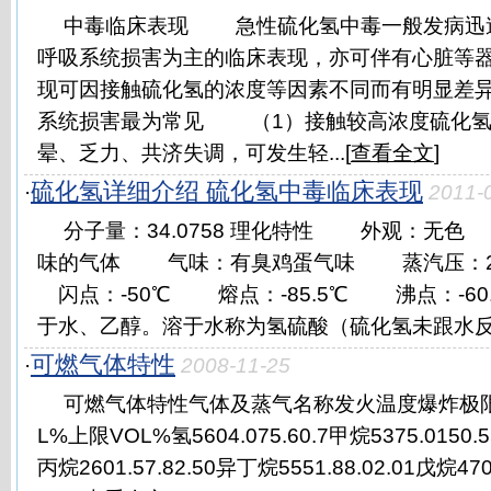
中毒临床表现 急性硫化氢中毒一般发病迅
呼吸系统损害为主的临床表现，亦可伴有心脏等
现可因接触硫化氢的浓度等因素不同而有明显差
系统损害最为常见 （1）接触较高浓度硫化氢
晕、乏力、共济失调，可发生轻...[
查看全文
]
硫化氢详细介绍 硫化氢中毒临床表现
·
2011-
分子量：34.0758 理化特性 外观：无
味的气体 气味：有臭鸡蛋气味 蒸汽压：2026
闪点：-50℃ 熔点：-85.5℃ 沸点：-6
于水、乙醇。溶于水称为氢硫酸（硫化氢未跟水反应）
可燃气体特性
·
2008-11-25
可燃气体特性气体及蒸气名称发火温度爆炸极限比
L%上限VOL%氢5604.075.60.7甲烷5375.0150.55
丙烷2601.57.82.50异丁烷5551.88.02.01戊烷470