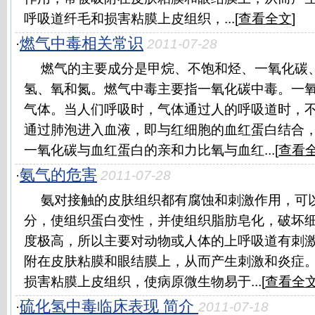
呼吸道纤毛和损害粘膜上皮组织，...[
查看全文
]
燃气中毒相关常识
·
2011-07-28
燃气的主要成分是甲烷、不饱和烃、一氧化碳
氢、氧和氮。燃气中毒主要指一氧化碳中毒。一
气体。当人们呼吸时，气体通过人的呼吸道时，
通过肺泡进入血液，即与红细胞的血红蛋白结合
一氧化碳与血红蛋白的亲和力比氧与血红...[
查看
氨气的危害
·
2011-07-28
氨对接触的皮肤组织都有腐蚀和刺激作用，可
分，使组织蛋白变性，并使组织脂肪皂化，破坏
度极高，所以主要对动物或人体的上呼吸道有刺
附在皮肤粘膜和眼结膜上，从而产生刺激和炎症
损害粘膜上皮组织，使病原微生物易于...[
查看全
硫化氢中毒临床表现 简介
·
2011-07-18