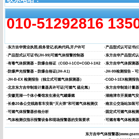
010-51292816 135
相关文章
·
东方吉华营业执照,税务登记,机构代码,开户许可
·
产品型式认可证书(CG
·
产品型式认可证书(JH-99)可燃气体报警控制器
·
东方吉华产品型式认可
器)
·
有毒气体探测器－防爆合格证（CGD-I-1CO+CGD-I-1H2
·
东方吉华气体探测器－
S）
·
防爆声光报警器－防爆合格证(JH-A1)
·
JH-99检测报告－
·
JH-B-EX 检测报告（独立式可燃气体探测器）
·
CGD-I-1EX检
心）
·
北京东方吉华制造计量器具许可证(可燃气 硫化氢）
·
东方吉华制造计量器
·
安徽芜湖一个体小餐馆发生液化气罐爆燃
·
湖南津市开展燃气安
·
长春20条公交线路客车安装“灭火弹”和可燃气体检测仪
·
南京公交场站加装可
·
可燃气体报警器价格分析
·
固定式可燃气体检测
·
气体检测仪指示报警设备和现场报警器的安装要求
·
可燃有毒气体检测器
东方吉华气体报警器(
www.gsens