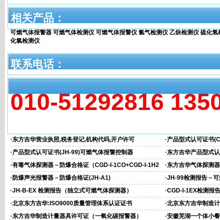
相关产品：
可燃气体报警器
可燃气体检测仪
可燃气体报警仪
氯气检测仪
乙炔检测仪
硫化氢
化氯检测仪
联系电话：
010-51292816 135
相关文章
·
东方吉华营业执照,税务登记,机构代码,开户许可
·
产品型式认可证书(CG
·
产品型式认可证书(JH-99)可燃气体报警控制器
·
东方吉华产品型式认可
器)
·
有毒气体探测器－防爆合格证（CGD-I-1CO+CGD-I-1H2
·
东方吉华气体探测器－
S）
·
防爆声光报警器－防爆合格证(JH-A1)
·
JH-99检测报告－
·
JH-B-EX 检测报告（独立式可燃气体探测器）
·
CGD-I-1EX检
心）
·
北京东方吉华:ISO9000质量管理体系认证证书
·
北京东方吉华制造计
·
东方吉华制造计量器具许可证（一氧化碳报警器）
·
安徽芜湖一个体小餐