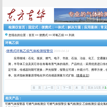
检测仪首页
|
固定式
|
便携式
|
一体式
|
解决方案
|
应用案例
|
常
您现在的位置：
首页
>>
便携式
>>
环氧乙烷
>> 列表
环氧乙烷
便携式环氧乙烷气体检测报警仪
·
2009-04-14
应用领域：石化、煤炭、燃气、电子、市政、石油、冶金、化工、交通隧
测，半导体工业及其它存在有毒有害气体的场所。产品特点：采用优质进口传
定可靠，传感器到期可更换；声光报警，报警点可调；外观小巧、携带方便，
单。技术指标测量原理电化学式传感器测量方式扩散...[
查看全文
]
首 页
上一页
1
下一页
末 页
页次:1/1页 共
1
相关产品：
可燃气体报警器
可燃气体检测仪
可燃气体报警仪
氯气检测仪
乙炔检测仪
硫化氢