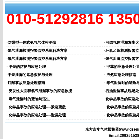
010-51292816 135
相关文章
·
防爆型一体式氨气气体检测仪
·
可燃气体泄漏发生火
·
氯气泄漏检测报警监控系统解决方案
·
环氧乙烷检测报警监
·
氧气泄漏检测报警监控系统解决方案
·
燃气泄漏监控报警方
·
甲烷的防护与应急处理
·
甲苯的应急处理处
·
甲烷泄漏的紧急救护与处理
·
液氨应急处理指南
·
硝酸事故应急处理指南
·
毒气泄漏时的避险
·
突发性大面积氯气泄漏事故的应急救援
·
石油泄漏事故现场处
·
毒气泄漏时的避险与逃生
·
化学品事故的应急处理
·
化学品事故的应急处理----紧急疏散
·
化学品事故的应急处理
·
化学品事故的应急处理----泄漏处理
·
化学品事故的应急处理
东方吉华气体报警器(
www.gsens
Email:2092515