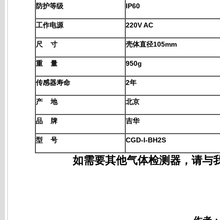
防护等级
IP60
工作电源
220V AC
尺 寸
壳体直径105mm
重 量
950g
传感器寿命
2年
产 地
北京
品 牌
吉华
型 号
CGD-I-BH2S
如需要其他气体检测器，请与