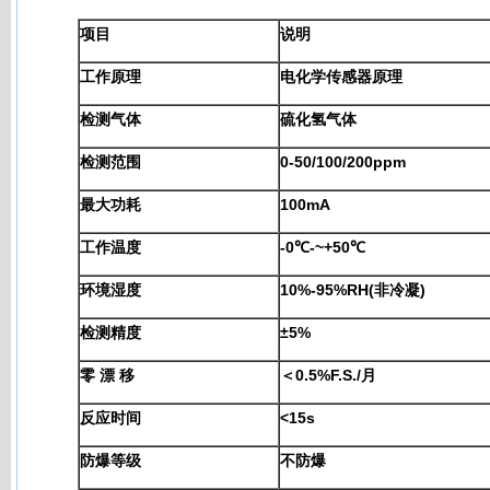
项目
说明
工作原理
电化学传感器原理
检测气体
硫化氢气体
检测范围
0-50/100/200ppm
最大功耗
100mA
工作温度
-0℃-~+50℃
环境湿度
10%-95%RH(非冷凝)
检测精度
±5%
零 漂 移
＜0.5%F.S./月
反应时间
<15s
防爆等级
不防爆